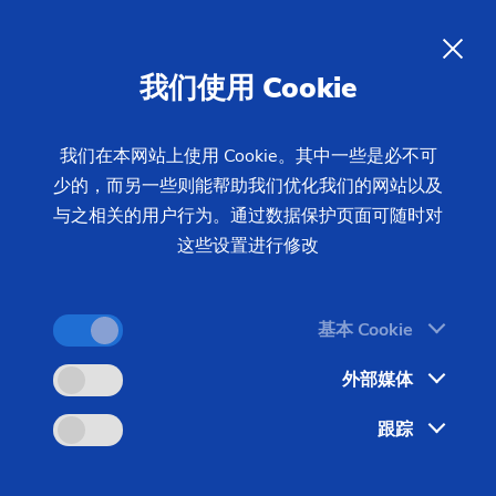
ZH
我们使用 Cookie
查询
我们在本网站上使用 Cookie。其中一些是必不可
少的，而另一些则能帮助我们优化我们的网站以及
首页
工业领域 & 解决方案
技术工艺
Laser Processing
与之相关的用户行为。通过数据保护页面可随时对
激光焊接技术
激光焊接技术的应用领域
这些设置进行修改
基本 Cookie
激光焊接是生产结构紧凑、重量优化以及相应地节约
能源的先决条件。 激光束聚焦能量的可调节性保证
外部媒体
了能够进行高速焊接，并将焊接的变形降至最小。它
跟踪
也确保工件可以进行更为经济的成型加工和后续的焊
接，在进入装配线之前并不需要进一步的加工处理。