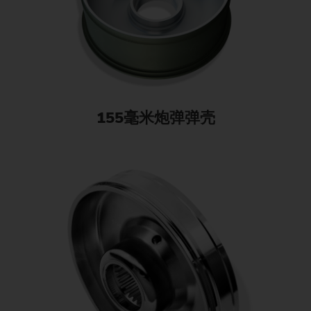
155毫米炮弹弹壳