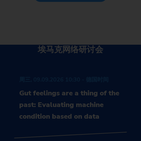
埃马克网络研讨会
周三, 09.09.2026 10:30 - 德国时间
Gut feelings are a thing of the
past: Evaluating machine
condition based on data