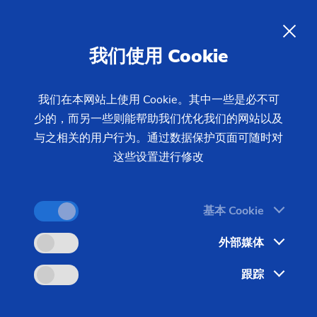
电动自行车电机的
制造解决方案
ZH
我们使用 Cookie
电动自行车早已确立其作为替代型交通工具的地位。
特别是在城市环境中，两个轮子通常比四个轮子更
我们在本网站上使用 Cookie。其中一些是必不可
快。这也使得电动自行车成为通勤者的理想交通工
少的，而另一些则能帮助我们优化我们的网站以及
具。随着货运自行车等全新自行车类型的出现和发
与之相关的用户行为。通过数据保护页面可随时对
这些设置进行修改
展，如今的自行车上安装了强大的小型电动机，甚至
可以运输沉重的大件物品。
基本 Cookie
外部媒体
跟踪