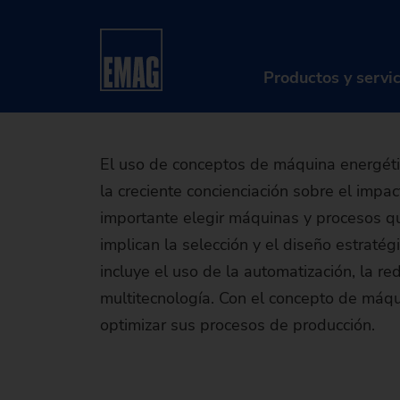
Conceptos
Home
Compañía
Sostenibilidad
Producción
Productos y servi
PR
El uso de conceptos de máquina energétic
la creciente concienciación sobre el imp
Má
importante elegir máquinas y procesos q
So
implican la selección y el diseño estrat
incluye el uso de la automatización, la 
Di
multitecnología. Con el concepto de máq
optimizar sus procesos de producción.
Se
Re