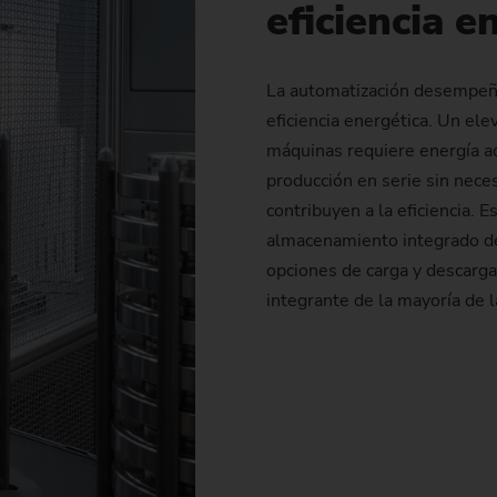
eficiencia e
Piñón de cadena
Piñón de cadena (sistema 
La automatización desempeña
Piñón de dirección
eficiencia energética. Un el
máquinas requiere energía ad
Husillo
producción en serie sin nece
contribuyen a la eficiencia.
almacenamiento integrado de 
opciones de carga y descarga
integrante de la mayoría de