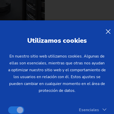
Utilizamos cookies
po no productivo
En nuestro sitio web utilizamos cookies. Algunas de
ellas son esenciales, mientras que otras nos ayudan
a optimizar nuestro sitio web y el comportamiento de
es la reducción de los tiempos no productivos (tiempos improdu
los usuarios en relación con él. Estos ajustes se
o con el mecanizado; este concepto se conoce como mecanizad
pueden cambiar en cualquier momento en el área de
e reducir la necesidad de energía para la producción por pieza 
protección de datos.
Esenciales