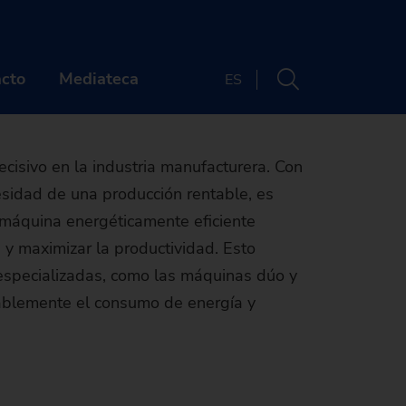
ticamente
cto
Mediateca
ES
PAÑÍA
CONTACTO
cisivo en la industria manufacturera. Con
esidad de una producción rentable, es
énes somos
Sedes
 máquina energéticamente eficiente
era profesional
Newsletter
 y maximizar la productividad. Esto
 especializadas, como las máquinas dúo y
tos y webinarios
UIÉNES SOMOS
rablemente el consumo de energía y
Buscador de máquinas
idad
cias y medios
arcas
ARRERA PROFESIONAL
La máquina
enibilidad
storia
ertas de empleo
VENTOS Y WEBINARIOS
adecuada para sus