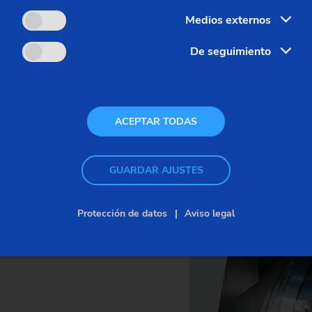
Medios externos
quinas
De seguimiento
ACEPTAR TODAS
 una serie de dispositivos
l sistema hidráulico y los
eso, una máquina dúo puede
GUARDAR AJUSTES
ividuales.
Protección de datos
Aviso legal