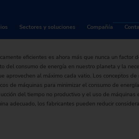
 de máquina energé
 energéticamente eficiente
Conceptos de máquina sostenibles
eficiente
cios
Sectores y soluciones
Compañía
Conta
ODUCTOS Y SERVICIOS
SECTORES Y SOLUCIONES
COM
amente eficientes es ahora más que nunca un factor de
acto del consumo de energía en nuestro planeta y la nec
quinas
Industrias
Qui
ue aprovechen al máximo cada vatio. Los conceptos de
luciones de automatización
Tecnologías
Carr
égicos de máquinas para minimizar el consumo de energía
reducción del tiempo no productivo y el uso de máquinas
gitalización EDNA ONE
MÁQUINAS
Piezas
INDUSTRIAS
Even
Q
uina adecuado, los fabricantes pueden reducir conside
rvicio de postventa
Tornos
SOLUCIONES DE AUTOMATIZACIÓN
Industria automotriz & Movil
TECNOLOGÍAS
Noti
M
C
Buscador de máquinas
trofit de máquinas usadas
Rectificadoras
TrackMotion
DIGITALIZACIÓN EDNA ONE
Industria de la aviación
CNC Grinding
PIEZAS
Sost
Hi
Of
E
La máquina