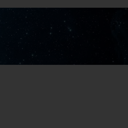
Má
Má