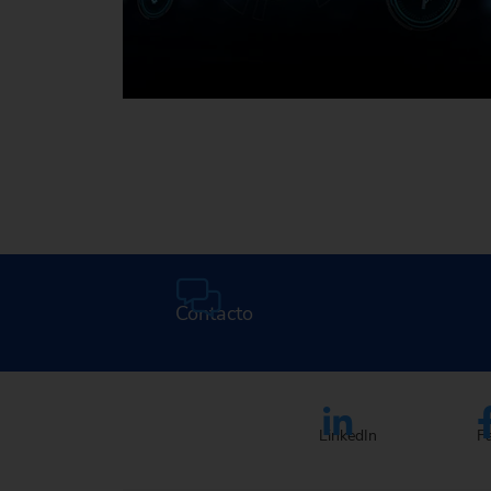
Mediateca
Contacto
LinkedIn
F