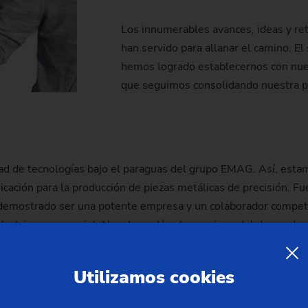
Piñón de cadena
Los innumerables avances, ideas y re
Piñón de cadena (sistema 
han servido para allanar el camino. El
hemos logrado establecernos con nues
Piñón de dirección
que seguimos consolidando nuestra p
Husillo
ad de tecnologías bajo el paraguas del grupo EMAG. Así, estam
icación para la producción de piezas metálicas de precisión. F
emostrado ser una potente empresa y un colaborador competen
ndustria aeroespacial. Nuestro estímulo proviene del deseo de 
 piezas metálicas de precisión. Con esta motivación estamos e
Utilizamos cookies
 hace prácticamente 150 años y, en la actualidad, se ha conve