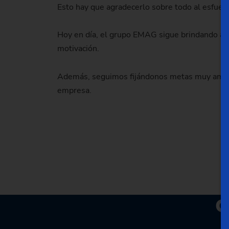
Esto hay que agradecerlo sobre todo al esfuerz
Hoy en día, el grupo EMAG sigue brindando a su
motivación.
Además, seguimos fijándonos metas muy ambici
empresa.
C