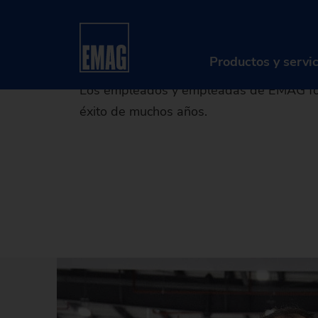
F
Home
Compañía
Carrera profesional
Buen
Productos y servi
Los empleados y empleadas de EMAG forma
éxito de muchos años.
PR
Má
So
Di
Se
Re