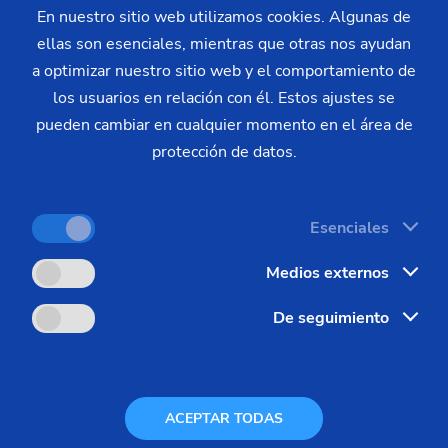
o y la creatividad de nuestros empleados.
En nuestro sitio web utilizamos cookies. Algunas de
ellas son esenciales, mientras que otras nos ayudan
s trabajadores la confianza y seguridad necesarias para traba
a optimizar nuestro sitio web y el comportamiento de
los usuarios en relación con él. Estos ajustes se
pueden cambiar en cualquier momento en el área de
osas para el futuro. Por ello, también queremos que nuestros
protección de datos.
Esenciales
Medios externos
De seguimiento
arrera profesional
en EM
ACEPTAR TODAS