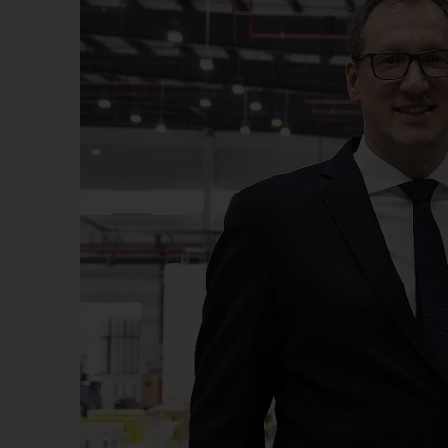
Má
Má