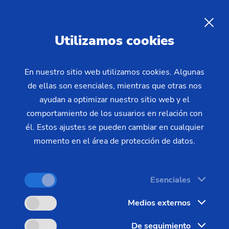
Personalizado – Ejes – VTC
ES
Utilizamos cookies
Mecanizar árboles en series medianas y grandes
desafía al concepto de máquina. Tiempo de
En nuestro sitio web utilizamos cookies. Algunas
inactividad corto, automatización flexible para
de ellas son esenciales, mientras que otras nos
familias de piezas y tecnología de producción ideal
ayudan a optimizar nuestro sitio web y el
comportamiento de los usuarios en relación con
son lo más importante en una producción eficaz.
él. Estos ajustes se pueden cambiar en cualquier
Con VTC, EMAG ofrece tornos creados para estos
momento en el área de protección de datos.
requisitos.
Esenciales
Medios externos
De seguimiento