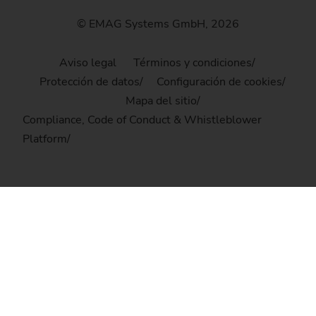
© EMAG Systems GmbH, 2026
Aviso legal
Términos y condiciones
Protección de datos
Configuración de cookies
Mapa del sitio
Compliance, Code of Conduct & Whistleblower
Platform