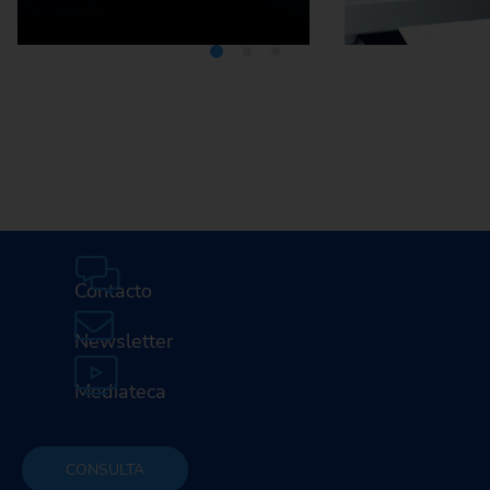
Mediateca
Car
profesi
E
Contacto
Newsletter
Mediateca
CONSULTA