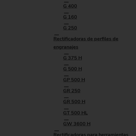
G 400
G 160
G 250
Rectificadoras de perfiles de
engranajes
G 375 H
G 500 H
GP 500 H
GR 250
GR 500 H
GT 500 HL
GW 3600 H
Rectificadoras para herramientas