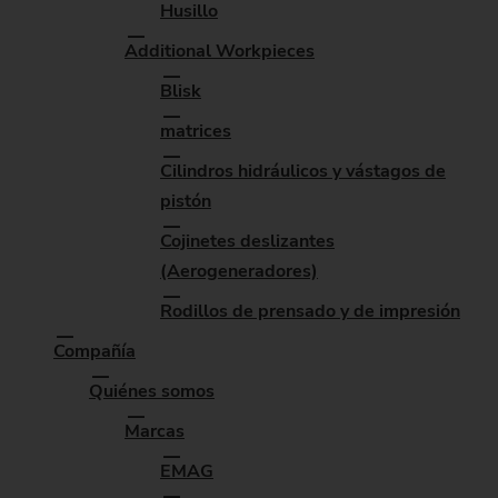
Husillo
Additional Workpieces
Blisk
matrices
Cilindros hidráulicos y vástagos de
pistón
Cojinetes deslizantes
(Aerogeneradores)
Rodillos de prensado y de impresión
Compañía
Quiénes somos
Marcas
EMAG