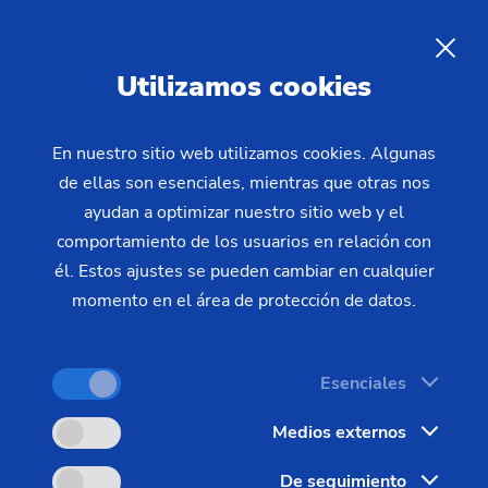
Mapa del sitio
ES
Utilizamos cookies
Productos y servicios
En nuestro sitio web utilizamos cookies. Algunas
Máquinas
de ellas son esenciales, mientras que otras nos
Tornos
ayudan a optimizar nuestro sitio web y el
comportamiento de los usuarios en relación con
Clásico – Piezas de mandril – MSC
él. Estos ajustes se pueden cambiar en cualquier
MSC 5 DUO
momento en el área de protección de datos.
Clásico – Ejes – USC/HSC
USC 850
Esenciales
HSC 1
Medios externos
Modular – Piezas de mandril – VL/VM
De seguimiento
VL 100 GT