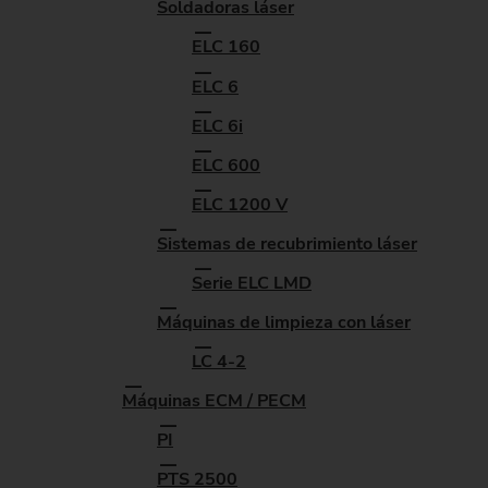
Soldadoras láser
ELC 160
ELC 6
ELC 6i
ELC 600
ELC 1200 V
Sistemas de recubrimiento láser
Serie ELC LMD
Máquinas de limpieza con láser
LC 4-2
Máquinas ECM / PECM
PI
PTS 2500