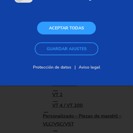
VL 2
VL 3 DUO
ACEPTAR TODAS
VL 4
VL 6
GUARDAR AJUSTES
VL 8
VM 9
Protección de datos
Aviso legal
Modular – Ejes – VT
VT 200 CD
VT 2
VT 4 / VT 200
Personalizado – Piezas de mandril –
VLC/VSC/VST