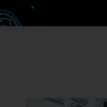
Má
Má