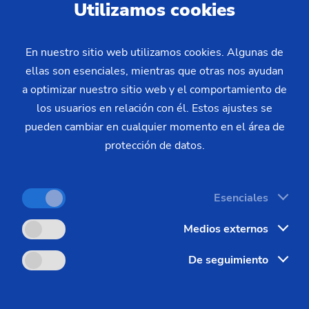
Utilizamos cookies
Piñón de cadena
Piñón de cadena (sistema 
En nuestro sitio web utilizamos cookies. Algunas de
ellas son esenciales, mientras que otras nos ayudan
Piñón de dirección
a optimizar nuestro sitio web y el comportamiento de
Husillo
los usuarios en relación con él. Estos ajustes se
EMAG en el mundo
pueden cambiar en cualquier momento en el área de
protección de datos.
EMAG le ofrece una red de servicios en
¿
todo el mundo. Se beneficiará de nuestra
Esenciales
rapidez y de nuestras conexiones globales.
ce
Medios externos
Filiales en todo el mundo
 o
De seguimiento