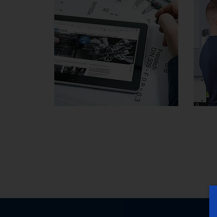
Current Service
S
Offers