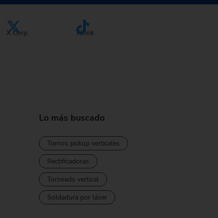
X Corp.
Tiktok
Lo más buscado
Tornos pickup verticales
Rectificadoras
Torneado vertical
Soldadura por láser