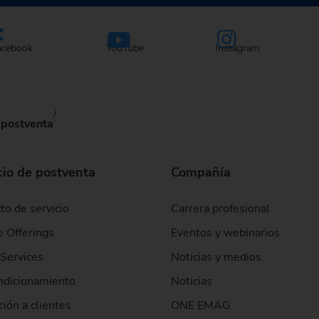
acebook
YouTube
Instagram
 postventa
cio de postventa
Compañía
to de servicio
Carrera profesional
e Offerings
Eventos y webinarios
Services
Noticias y medios
ndicionamiento
Noticias
ión a clientes
ONE EMAG