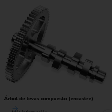
Á
Árbol de levas compuesto (encastre)