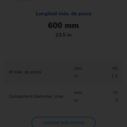
Longitud máx. de pieza
600 mm
23.5 in
mm
40
Ø máx. de pieza
in
1.5
mm
70
Component diameter, max.
in
3
CARGAR MÁS DATOS