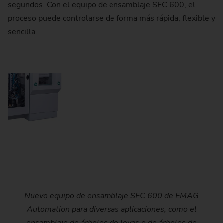
segundos. Con el equipo de ensamblaje SFC 600, el
proceso puede controlarse de forma más rápida, flexible y
sencilla.
En la SFC 600 de EMAG se emplea un potente generador
El flexible diseño del equipo de ensamblaje permite el
Nuevo equipo de ensamblaje SFC 600 de EMAG
por inducción eldec. Con su diseño compacto y la variedad
empleo de la SFC 600 en los más diversos escenarios de
Automation para diversas aplicaciones, como el
producción, desde la carga manual hasta la utilización en
de posibilidades de control (opcional: interfaz Profi bus /
ensamblaje de árboles de levas o de árboles de