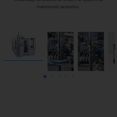
Profi net) los generadores eldec de media frecuencia
líneas completamente automatizadas.
transmisión pequeños.
ofrecen condiciones ideales para la integración en
sistemas completos.