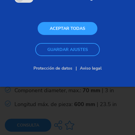
ACEPTAR TODAS
Máquinas de ensamblaje
GUARDAR AJUSTES
SFC 600
Protección de datos
Aviso legal
Ø máx. de pieza:
40 mm
| 1.5 in
Component diameter, max.:
70 mm
| 3 in
Longitud máx. de pieza:
600 mm
| 23.5 in
CONSULTA