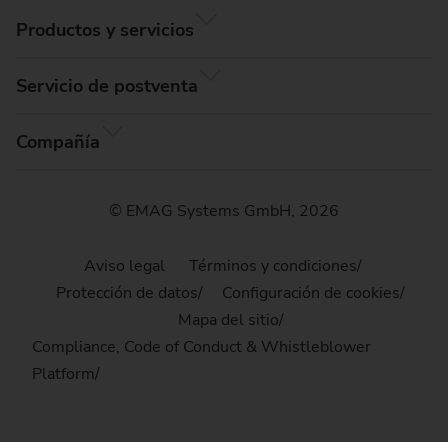
Productos y servicios
Servicio de postventa
Compañía
© EMAG Systems GmbH, 2026
Aviso legal
Términos y condiciones
Protección de datos
Configuración de cookies
Mapa del sitio
Compliance, Code of Conduct & Whistleblower
Platform