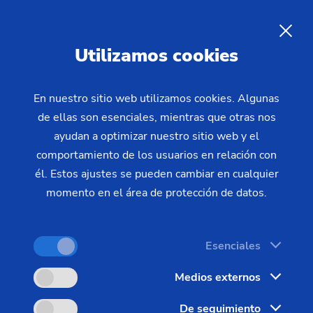
Formaciones EMAG – Cursos
de máquinas y de
ES
Utilizamos cookies
programación
En nuestro sitio web utilizamos cookies. Algunas
de ellas son esenciales, mientras que otras nos
Hay un factor que está ganando cada vez más
ayudan a optimizar nuestro sitio web y el
importancia en la competencia diaria: trabajadores
comportamiento de los usuarios en relación con
bien formados y motivados. Una formación en
él. Estos ajustes se pueden cambiar en cualquier
EMAG contribuye notablemente a la capacitación y
momento en el área de protección de datos.
la motivación de sus empleados. Las formaciones
transmiten conocimientos bien fundamentados
Esenciales
para el manejo de nuestros productos. Además la
participación en nuestros cursos de programación y
Medios externos
de máquinas fomentan la comprensión de
De seguimiento
contextos y el pensamiento independiente y