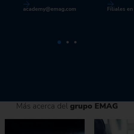
academy@emag.com
Filiales e
Más acerca del
grupo EMAG