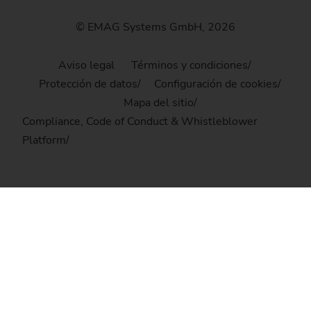
© EMAG Systems GmbH, 2026
Aviso legal
Términos y condiciones
Protección de datos
Configuración de cookies
Mapa del sitio
Compliance, Code of Conduct & Whistleblower
Platform