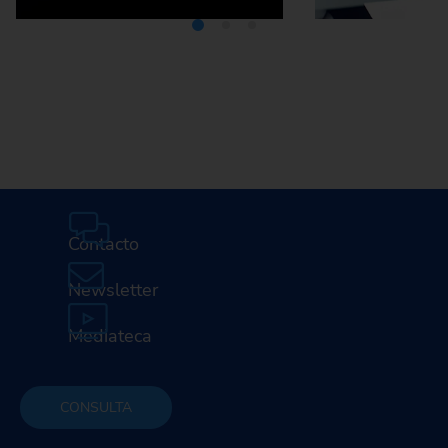
Mediateca
Car
profesi
E
Contacto
Newsletter
Mediateca
CONSULTA