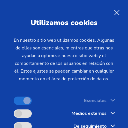
Internacionalización /
innovación
innovación
ES
Utilizamos cookies
¿Le interesan otros países o aprender nuevos
En nuestro sitio web utilizamos cookies. Algunas
de ellas son esenciales, mientras que otras nos
idiomas? ¿Le gustaría seguir ganando experiencia
ayudan a optimizar nuestro sitio web y el
en un entorno nuevo y poner a prueba sus
comportamiento de los usuarios en relación con
capacidades? – El grupo EMAG le da esta
él. Estos ajustes se pueden cambiar en cualquier
oportunidad gracias a su carácter internacional y su
momento en el área de protección de datos.
capacidad de innovación.
Esenciales
Medios externos
De seguimiento