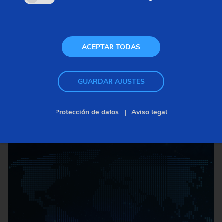
Carácter internacional e innovador
ACEPTAR TODAS
como factor de éxito y garantía de
crecimiento continuo.
GUARDAR AJUSTES
Protección de datos
Aviso legal