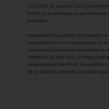
Má
Los anillos de laminado son componentes 
EMAG ha desarrollado un procedimiento c
Má
brevedad.
Normalmente los anillos de laminado se f
mecanizado en sí es muy complejo, ya que
laminado se fabrican principalmente de me
rectificado. En este caso, el tiempo tota
desarrolladores de EMAG se marcaron com
de un anillo de laminado se puede realiza