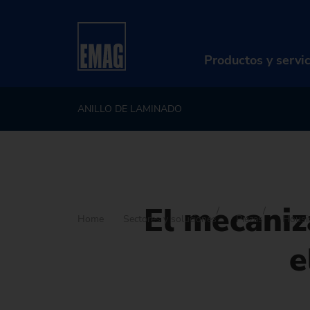
Productos y servi
ANILLO DE LAMINADO
PR
Má
So
El mecaniz
Di
Home
Sectores y soluciones
Piezas
Housi
e
Se
Re