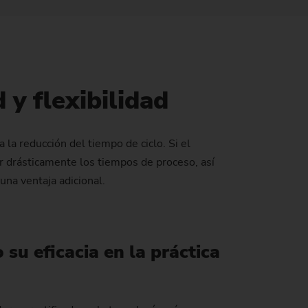
Internacionalización / innovación
Gestión energética de los procesos de
Greenhouse Gas Protocol
fabricación
tagos de
icas)
Cultura de empresa
Sustainability at EMAG Zerbst
 de
Fiabilidad y seguridad
Status of CO2 reduction
rogeneradores)
 y flexibilidad
Protección de datos
Environmental protection
 impresión
Focus on longevity & sustainability
la reducción del tiempo de ciclo. Si el
stre)
ir drásticamente los tiempos de proceso, así
una ventaja adicional.
r por láser)
co)
su eficacia en la práctica