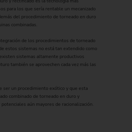
uro y rectificado es la tecnología más
sos para los que sería rentable un mecanizado
 además del procedimiento de torneado en duro
de producción)
quinas combinadas.
tegración de los procedimientos de torneado
o de estos sistemas no está tan extendido como
e existen sistemas altamente productivos
futuro también se aprovechen cada vez más las
e ser un procedimiento exótico y que esta
zado combinado de torneado en duro y
r potenciales aún mayores de racionalización.