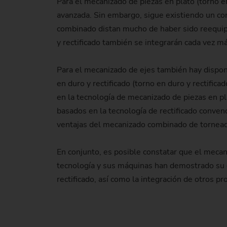
Para el mecanizado de piezas en plato (torno e
avanzada. Sin embargo, sigue existiendo un con
combinado distan mucho de haber sido reequipa
y rectificado también se integrarán cada vez m
Para el mecanizado de ejes también hay dispo
en duro y rectificado (torno en duro y rectifi
en la tecnología de mecanizado de piezas en pl
basados en la tecnología de rectificado conve
ventajas del mecanizado combinado de torneado 
En conjunto, es posible constatar que el meca
tecnología y sus máquinas han demostrado su 
rectificado, así como la integración de otros p