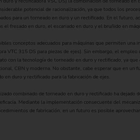
n duro y rectificadora VSC DS) la combinación de torneado en d
Piñón de cadena
siderable potencial de racionalización, ya que todos los proce
dos para un torneado en duro y un rectificado. En el futuro,
Piñón de cadena (sistema 
ás el fresado en duro, el escariado en duro y el bruñido en má
Piñón de dirección
nibles conceptos adecuados para máquinas que permiten una in
Husillo
cadora VTC 315 DS para piezas de ejes). Sin embargo, el emple
ato con la tecnología de torneado en duro y rectificado, ya qu
ncional, CBN y moderna. No obstante, cabe esperar que en un 
en duro y rectificado para la fabricación de ejes.
nizado combinado de torneado en duro y rectificado ha dejado d
eficacia. Mediante la implementación consecuente del mecani
rocedimientos de fabricación, en un futuro es posible aprovecha