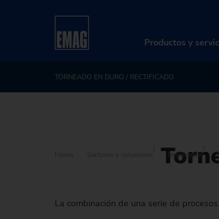
Productos y servi
TORNEADO EN DURO / RECTIFICADO
PR
Má
So
Torne
Di
Home
Sectores y soluciones
Tecnologías
Se
Re
La combinación de una serie de procesos 