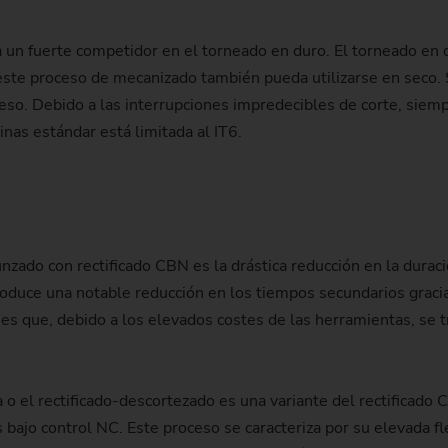
 un fuerte competidor en el torneado en duro. El torneado en du
 este proceso de mecanizado también pueda utilizarse en seco
ceso. Debido a las interrupciones impredecibles de corte, sie
inas estándar está limitada al IT6.
unzado con rectificado CBN es la drástica reducción en la durac
oduce una notable reducción en los tiempos secundarios gracias
s que, debido a los elevados costes de las herramientas, se tr
cia o el rectificado-descortezado es una variante del rectificad
bajo control NC. Este proceso se caracteriza por su elevada fle